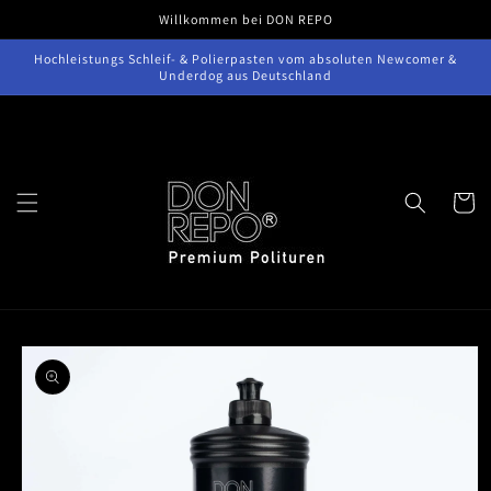
Direkt
Willkommen bei DON REPO
zum
Inhalt
Hochleistungs Schleif- & Polierpasten vom absoluten Newcomer &
Underdog aus Deutschland
Warenko
oduktinformationen
ringen