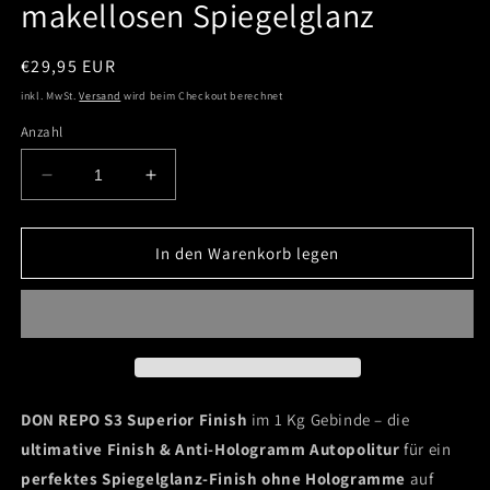
makellosen Spiegelglanz
Normaler
€29,95 EUR
Preis
inkl. MwSt.
Versand
wird beim Checkout berechnet
Anzahl
Verringere
Erhöhe
die
die
Menge
Menge
für
für
In den Warenkorb legen
DON
DON
REPO
REPO
S3
S3
Superior
Superior
Finish
Finish
1Kg
1Kg
-
-
DON REPO S3 Superior Finish
im 1 Kg Gebinde – die
Die
Die
ultimative Finish & Anti-Hologramm Autopolitur
für ein
ultimative
ultimative
perfektes Spiegelglanz-Finish ohne Hologramme
auf
Finish
Finish