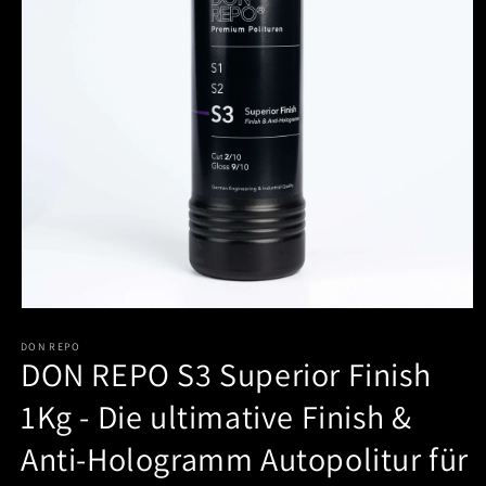
Medien
1
in
DON REPO
DON REPO S3 Superior Finish
Modal
öffnen
1Kg - Die ultimative Finish &
Anti-Hologramm Autopolitur für