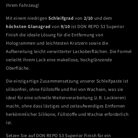
&amp;
&amp;
Ihrem Fahrzeug!
Anti-
Anti-
Hologramm
Hologramm
Mit einem niedrigen
Schleifgrad
von
2/10
und dem
Autopolitur
Autopolitur
höchsten Glanzgrad
von
9/10
ist DON REPO S3 Superior
für
für
Finish die ideale Lösung für die Entfernung von
makellosen
makellosen
Hologrammen und leichtesten Kratzern sowie die
Spiegelglanz
Spiegelglanz
Aufbereitung leicht verwitterter Lackoberflächen. Die Formel
verleiht Ihrem Lack eine makellose, hochglänzende
Oberfläche.
Die einzigartige Zusammensetzung unserer Schleifpaste ist
silikonfrei, ohne Füllstoffe und frei von Wachsen, was sie
ideal für eine schnelle Weiterverarbeitung (z.B. Lackieren)
macht, ohne dass lästiges und zeitaufwendiges Entfernen
herkömmlicher Silikone, Füllstoffe und Wachse erforderlich
ist.
Setzen Sie auf DON REPO S3 Superior Finish für ein