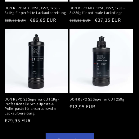
DON REPO MIX: 1xS1, 1xS2, 1xS3 -
DON REPO MIX: 1xS1, 1xS2, 1xS3 -
3x1Kg für perfekte Lackaufbereitung
3x250g für optimale Lackpflege
Normaler
Verkaufspreis
€86,85 EUR
Normaler
Verkaufspreis
€37,35 EUR
€89,85 EUR
€38,85 EUR
Preis
Preis
DON REPO S1 Superior CUT 1Kg -
DON REPO S1 Superior CUT 250g
Professionelle Schleifpaste &
Normaler
€12,95 EUR
Polierpaste für anspruchsvolle
Lackaufbereitung
Preis
Normaler
€29,95 EUR
Preis