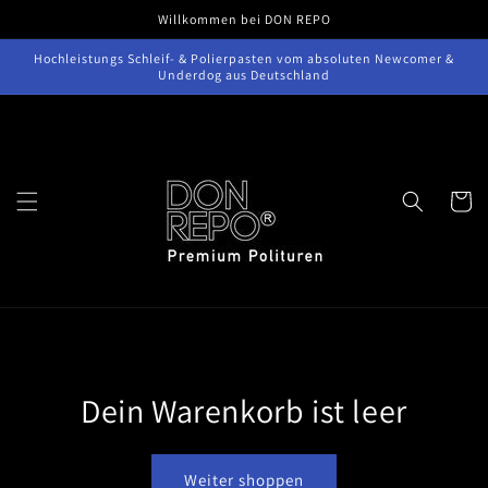
Direkt
Willkommen bei DON REPO
zum
Inhalt
Hochleistungs Schleif- & Polierpasten vom absoluten Newcomer &
Underdog aus Deutschland
Warenko
Dein Warenkorb ist leer
Weiter shoppen